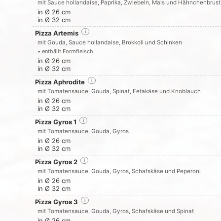
mit Sauce hollandaise, Paprika, Zwiebeln, Mais und Hähnchenbrust
in Ø 26 cm
in Ø 32 cm
Pizza Artemis
i
mit Gouda, Sauce hollandaise, Brokkoli und Schinken
• enthällt Formfleisch
in Ø 26 cm
in Ø 32 cm
Pizza Aphrodite
i
mit Tomatensauce, Gouda, Spinat, Fetakäse und Knoblauch
in Ø 26 cm
in Ø 32 cm
Pizza Gyros 1
i
mit Tomatensauce, Gouda, Gyros
in Ø 26 cm
in Ø 32 cm
Pizza Gyros 2
i
mit Tomatensauce, Gouda, Gyros, Schafskäse und Peperoni
in Ø 26 cm
in Ø 32 cm
Pizza Gyros 3
i
mit Tomatensauce, Gouda, Gyros, Schafskäse und Spinat
in Ø 26 cm