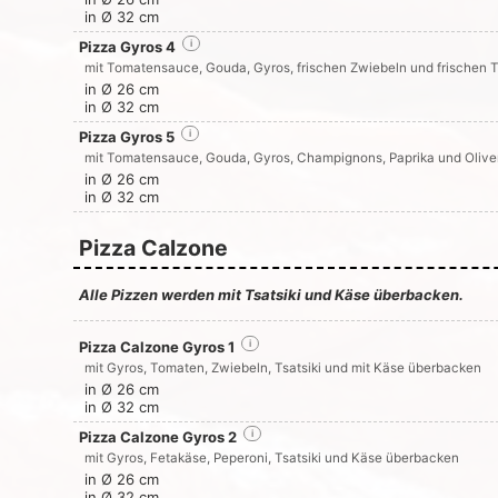
in Ø 32 cm
Pizza Gyros 4
i
mit Tomatensauce, Gouda, Gyros, frischen Zwiebeln und frischen
in Ø 26 cm
in Ø 32 cm
Pizza Gyros 5
i
mit Tomatensauce, Gouda, Gyros, Champignons, Paprika und Olive
in Ø 26 cm
in Ø 32 cm
Pizza Calzone
Alle Pizzen werden mit Tsatsiki und Käse überbacken.
Pizza Calzone Gyros 1
i
mit Gyros, Tomaten, Zwiebeln, Tsatsiki und mit Käse überbacken
in Ø 26 cm
in Ø 32 cm
Pizza Calzone Gyros 2
i
mit Gyros, Fetakäse, Peperoni, Tsatsiki und Käse überbacken
in Ø 26 cm
in Ø 32 cm