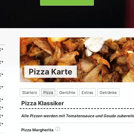
€*
€*
Pizza Karte
€*
€*
Starters
Pizza
Gerichte
Extras
Getränke
€*
Pizza Klassiker
€*
Alle Pizzen werden mit Tomatensauce und Gouda zubereite
€*
€*
Pizza Margherita
i