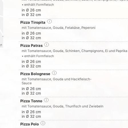
• enthällt Formfleisch
in Ø 26 cm
in Ø 32 cm
Pizza Tiropita
i
mit Tomatensauce, Gouda, Fetakäse, Peperoni
in Ø 26 cm
in Ø 32 cm
Pizza Patras
i
mit Tomatensauce, Gouda, Schinken, Champignons, Ei und Paprika
• enthällt Formfleisch
in Ø 26 cm
in Ø 32 cm
Pizza Bolognese
i
mit Tomatensauce, Gouda und Hackfleisch-
Sauce
in Ø 26 cm
in Ø 32 cm
Pizza Tonno
i
mit Tomatensauce, Gouda, Thunfisch und Zwiebeln
in Ø 26 cm
in Ø 32 cm
Pizza Polo
i