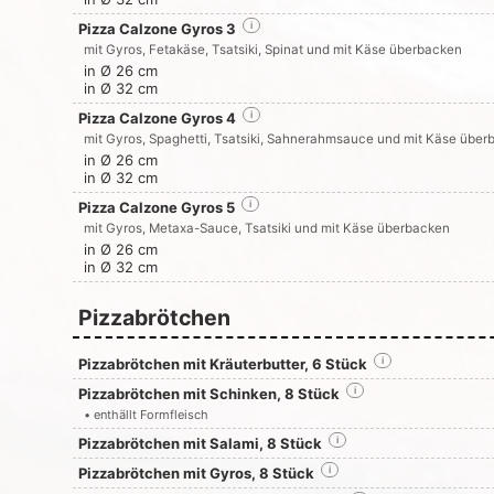
Pizza Calzone Gyros 3
i
mit Gyros, Fetakäse, Tsatsiki, Spinat und mit Käse überbacken
in Ø 26 cm
in Ø 32 cm
Pizza Calzone Gyros 4
i
mit Gyros, Spaghetti, Tsatsiki, Sahnerahmsauce und mit Käse über
in Ø 26 cm
in Ø 32 cm
Pizza Calzone Gyros 5
i
mit Gyros, Metaxa-Sauce, Tsatsiki und mit Käse überbacken
in Ø 26 cm
in Ø 32 cm
Pizzabrötchen
Pizzabrötchen mit Kräuterbutter, 6 Stück
i
Pizzabrötchen mit Schinken, 8 Stück
i
• enthällt Formfleisch
Pizzabrötchen mit Salami, 8 Stück
i
Pizzabrötchen mit Gyros, 8 Stück
i