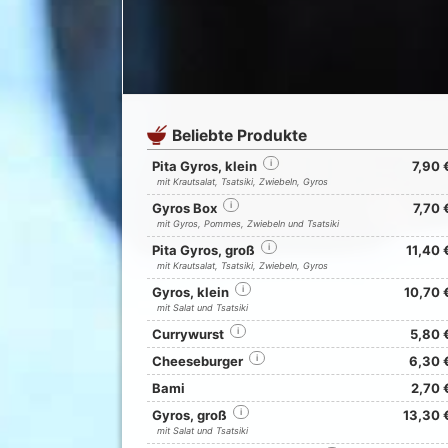
Beliebte Produkte
Pita Gyros, klein
i
7,90 
mit Krautsalat, Tsatsiki, Zwiebeln, Gyros
Gyros Box
i
7,70 
mit Gyros, Pommes, Zwiebeln und Tsatsiki
Pita Gyros, groß
i
11,40 
mit Krautsalat, Tsatsiki, Zwiebeln, Gyros
Gyros, klein
i
10,70 
mit Salat und Tsatsiki
Currywurst
i
5,80 
Cheeseburger
i
6,30 
Bami
2,70 
Gyros, groß
i
13,30 
mit Salat und Tsatsiki