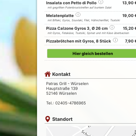
Insalata con Petto di Pollo
i
13,90 
mit gegrillten Putenbruststreifen auf buntem Salat
Melatenplatte
i
19,00 
mit Bifteki, Gyros, Souvlaki, Filet, Hähnchenfilet, Tsatsiki
Pizza Calzone Gyros 3, Ø 26 cm
i
15,20 
mit Gyros, Fetakäse, Tsatsiki, Spinat und mit Käse überbacken
Pizzabrötchen mit Gyros, 8 Stück
i
7,90 
Hier gleich bestellen
Kontakt
Patras Grill - Würselen
Hauptstraße 139
52146 Würselen
Tel.: 02405-4786965
Standort